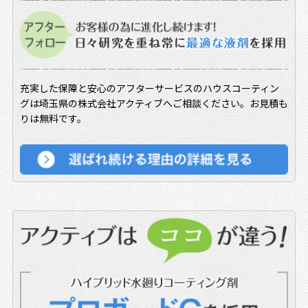
2019.09.30
10/1より消費税10%を適用
2018.12.28
年末年始のご案内
充実した保障と安心のアフターサービスのハウスコーティン
グは埼玉県の株式会社アクティブへご相談ください。お見積も
りは無料です。
2018.03.30
ホームページをリニューアル致しました。