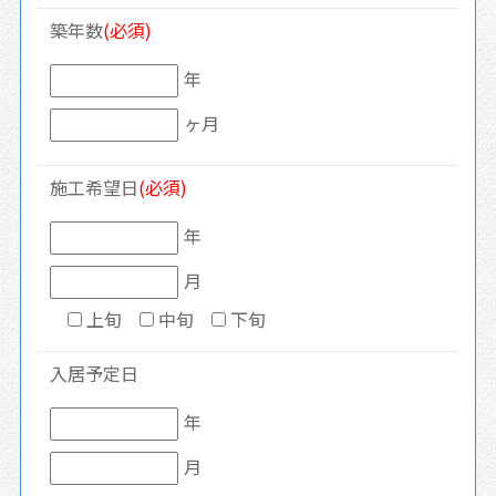
築年数
(必須)
年
ヶ月
施工希望日
(必須)
年
月
上旬
中旬
下旬
入居予定日
年
月